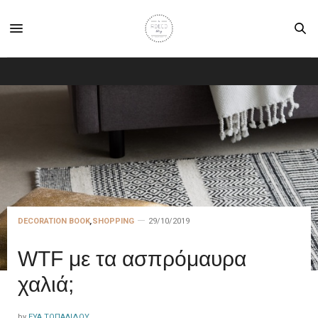
DECORATION BOOK
,
SHOPPING
29/10/2019
WTF με τα ασπρόμαυρα
χαλιά;
by
ΕΎΑ ΤΟΠΑΛΊΔΟΥ