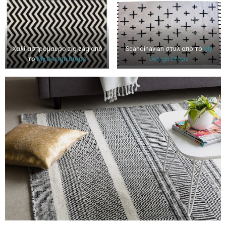
Xαλί ασπρόμαυρο zig zag από
Scandinavian στυλ από το
My
το
My Design Drops
Design Drops