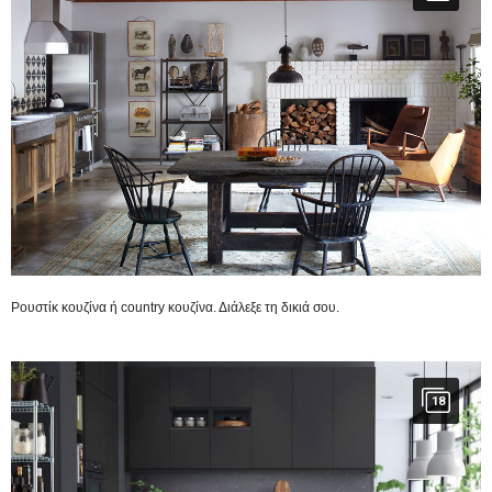
Ρουστίκ κουζίνα ή country κουζίνα. Διάλεξε τη δικιά σου.
18