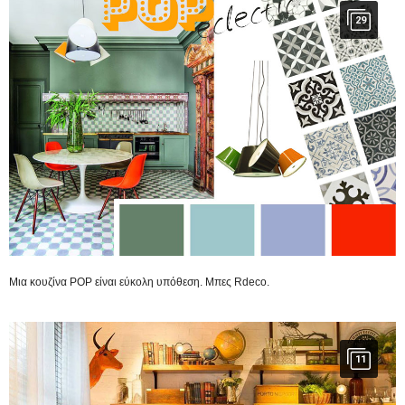
29
Μια κουζίνα POP είναι εύκολη υπόθεση. Μπες Rdeco.
11