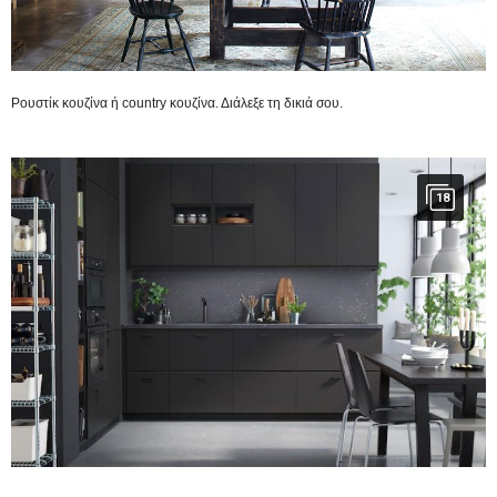
Ρουστίκ κουζίνα ή country κουζίνα. Διάλεξε τη δικιά σου.
18