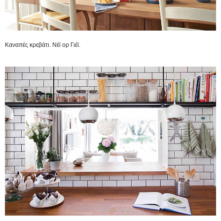
Καναπές κρεβάτι. Νέϊ ορ Γιέϊ.