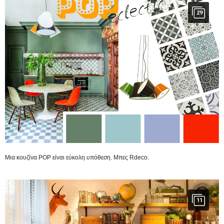
29
Μια κουζίνα POP είναι εύκολη υπόθεση. Μπες Rdeco.
11