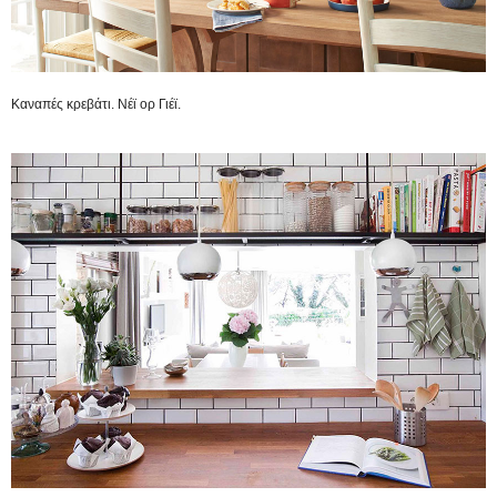
Καναπές κρεβάτι. Νέϊ ορ Γιέϊ.