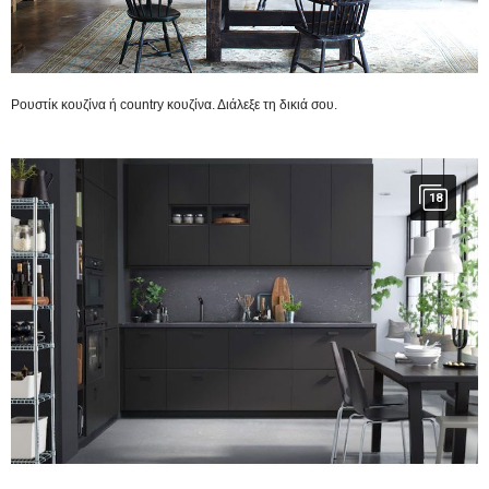
Ρουστίκ κουζίνα ή country κουζίνα. Διάλεξε τη δικιά σου.
18