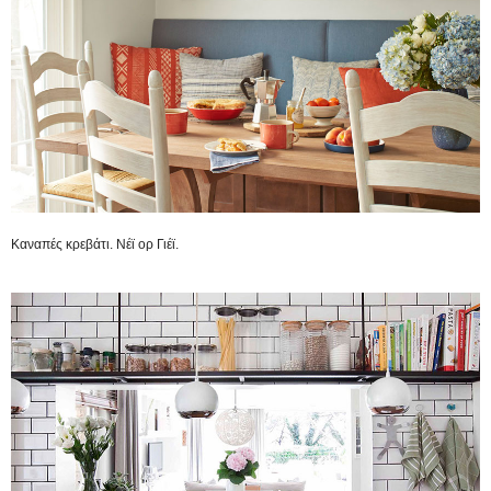
Καναπές κρεβάτι. Νέϊ ορ Γιέϊ.