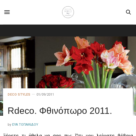
DECO STYLES
01/09/2011
Rdeco. Φθινόπωρο 2011.
by
ΕΎΑ ΤΟΠΑΛΊΔΟΥ
Ξέρετε τι ήθελα να σας πω; Ότι μου λείψατε βέβαια