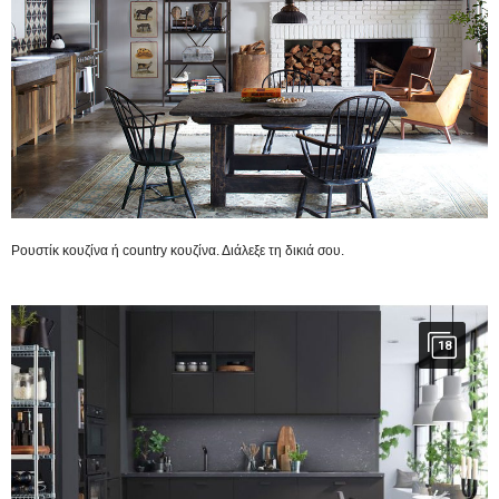
Ρουστίκ κουζίνα ή country κουζίνα. Διάλεξε τη δικιά σου.
18