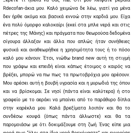
Rdecofan-άκια μου. Καλό χειμώνα δε λέω, γιατί για μένα
δεν ήρθε ακόμα και βασικά εννοώ στην καρδιά μου. Είχα
ένα πολύ όμορφο καλοκαίρι (εκεί στα μπλε νερά και στις
πέτρες της Μάνης) και πράγματα που θεωρούσα δεδομένα
σίγουρα άλλαξαν και άλλα που απλώς ήταν συνήθειες
φυσικά και αναθεωρήθκε η χρησιμότητα τους ή το πόσο
καλό μου κάνουν. Έτσι, νιώθω brand new αυτή τη στιγμή
που γράφω και επειδή είναι κάπως έτοιμος ο καιρός να
βρέξει, μπορώ να πω πως τα πρωτοβρόχια μου αρέσουν.
Μου αρέσει αυτή η βουβή υγρασία και η μυρωδιά της όπου
και να βρίσκομαι. Σε νησί (πάντα είναι καλύτερα) ή στο
γραφείο με το αεράκι να μπαίνει από το παράθυρο δίπλα
στην καρέκλα μου. Καλά βρεξίματα λοιπόν και θα το
συνδέσω κουφά (όπως πάντα άλλωστε) και θα τα
παρομοιάσω με ότι δοκιμάζουμε στη ζωή. Ένας είπε μια
φορά πως “όλοι στα ίδια νερά βρεχόμαστε” και εννοούσε