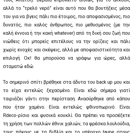
αλλά το “τρελό νερό” είναι αυτό που θα βουτήξεις μέσα
του για να βγεις πάλι πιο έτοιμος, πιο αποφασισμένος, πιο
δυνατός, πιο καλός άνθρωπος, πιο μεθυσμένος (με την
καλή έννοια ή την κακή whatever) από τη δική σου ζωή που
νιώθεις ότι μπορείς επιτέλους να την ορίζεις και πάλι
χωρίς ενοχές και σκέψεις, αλλά με αποφασιστικότητα και
επιλογή. Οκ! θα μπορούσα να γράφω για ώρες, αλλά
σταματώ εδώ.
Το σημερινό σπίτι βρέθηκε στα άδυτα του back up μου και
το είχα εντελώς ξεχασμένο. Είναι εδώ σήμερα γιατί
ταιριάζει γάντι στην περίσταση. Ανασύρθηκε από κάπου
που ήταν χαμένο. Είναι εντελώς φθινοπωρινό. Είναι
Rdeco-ρίσιο και φυσικά κουκλί. Θα πρέπει να προσέξετε
τη χρήση των πολλών έθνικ χαλιών, τα φρέσκα λουλούδια,
τους πάκους με τα βιβλία και το υπέροχο taupe στους