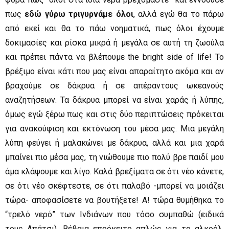
πως
εδώ γύρω τριγυρνάμε όλοι
, αλλά εγώ θα το πάρω
από εκεί και θα το πάω νοηματικά, πως όλοι έχουμε
δοκιμασίες και ρίσκα μικρά ή μεγάλα σε αυτή τη ζωούλα
και πρέπει πάντα να βλέπουμε the bright side of life! To
βρέξιμο είναι κάτι που μας είναι απαραίτητο ακόμα και αν
βραχούμε σε δάκρυα ή σε απέραντους ωκεανούς
αναζητήσεων. Τα δάκρυα μπορεί να είναι χαράς ή λύπης,
όμως εγώ ξέρω πως και στις δύο περιπτώσεις πρόκειται
για ανακούφιση και εκτόνωση του μέσα μας. Μια μεγάλη
λύπη φεύγει ή μαλακώνει με δάκρυα, αλλά και μια χαρά
μπαίνει πιο μέσα μας, τη νιώθουμε πιο πολύ βρε παιδί μου
άμα κλάψουμε και λίγο. Καλά βρεξίματα σε ότι νέο κάνετε,
σε ότι νέο σκέφτεστε, σε ότι παλαβό -μπορεί να μοιάζει
τώρα- αποφασίσετε να βουτήξετε! Α! τώρα θυμήθηκα το
“τρελό νερό” των Ινδιάνων που τόσο συμπαθώ (ειδικά
τους Απάτσι). Βέβαια επρόκειτο απλώς για το αλκοόλ,