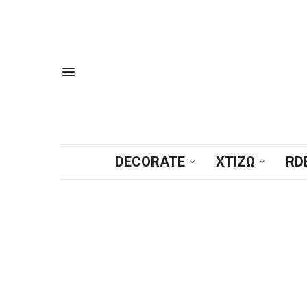
DECORATE
ΧΤΙΖΩ
RD